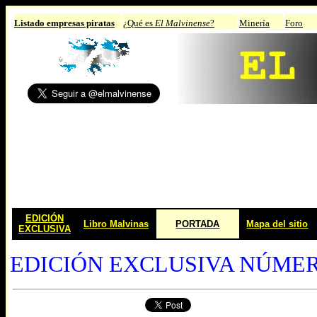
Listado empresas piratas
¿Qué es
El Malvinense
?
Minería
Foro
EDICIÓN
Libro Malvinas
PORTADA
Mapa del sitio
EXCLUSIVA
EDICIÓN EXCLUSIVA NÚMER