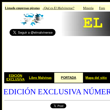
Listado empresas piratas
¿Qué es
El Malvinense
?
Minería
Foro
EDICIÓN
Libro Malvinas
PORTADA
Mapa del sitio
EXCLUSIVA
EDICIÓN EXCLUSIVA NÚMER