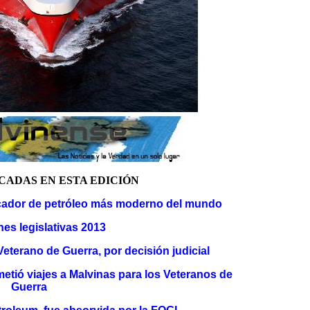
CADAS EN ESTA EDICIÓN
uscador de petróleo más moderno del mundo
nes legislativas 2013
Veterano de Guerra, por decisión judicial
etió viajes a Malvinas para los Veteranos de
Guerra