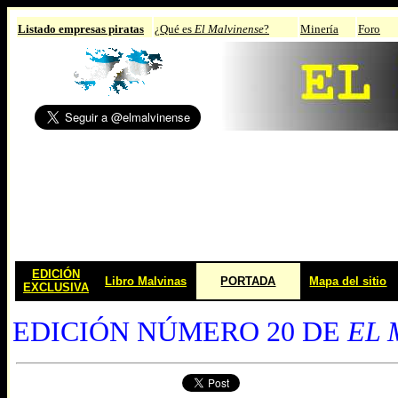
Listado empresas piratas
¿Qué es
El Malvinense
?
Minería
Foro
EDICIÓN
Libro Malvinas
PORTADA
Mapa del sitio
EXCLUSIVA
EDICIÓN NÚMERO 20 DE
EL 