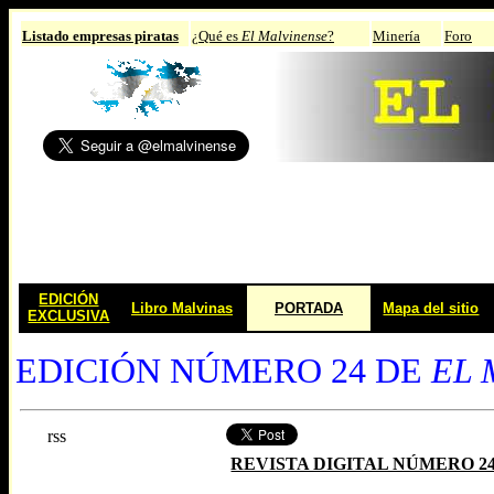
Listado empresas piratas
¿Qué es
El Malvinense
?
Minería
Foro
EDICIÓN
Libro Malvinas
PORTADA
Mapa del sitio
EXCLUSIVA
EDICIÓN NÚMERO 24 DE
EL 
rss
REVISTA DIGITAL NÚMERO 2