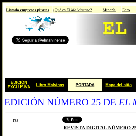
Listado empresas piratas
¿Qué es
El Malvinense
?
Minería
Foro
EDICIÓN
Libro Malvinas
PORTADA
Mapa del sitio
EXCLUSIVA
EDICIÓN NÚMERO 25 DE
EL 
rss
REVISTA DIGITAL NÚMERO 2