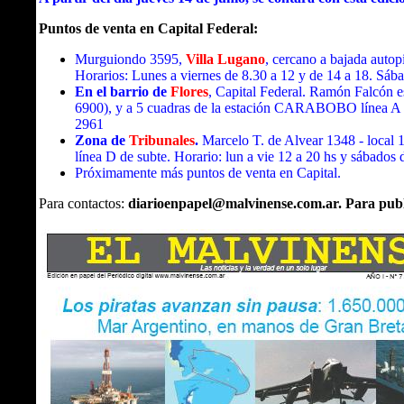
Puntos de venta en Capital Federal:
Murguiondo 3595,
Villa Lugano
, cercano a bajada autop
Horarios: Lunes a viernes de 8.30 a 12 y de 14 a 18. Sáb
En el barrio de
Flores
, Capital Federal. Ramón Falcón e
6900), y a 5 cuadras de la estación CARABOBO línea A de 
2961
Zona de
Tribunales
.
Marcelo T. de Alvear 1348 - local
línea D de subte. Horario: lun a vie 12 a 20 hs y sábados 
Próximamente más puntos de venta en Capital.
Para contactos:
diarioenpapel@malvinense.com.ar. Para publ