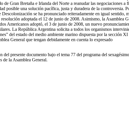
o de Gran Bretaña e Irlanda del Norte a reanudar las negociaciones a f
ad posible una solución pacífica, justa y duradera de la controversia. P
de Descolonización se ha pronunciado reiteradamente en igual sentido, 
la resolución adoptada el 12 de junio de 2008. Asimismo, la Asamblea G
ados Americanos adoptó, el 3 de junio de 2008, un nuevo pronunciamie
milares. La República Argentina solicita a todos los organismos intervini
nes” del estado del medio ambiente marino dispuesta por la sección XI 
mblea General que tengan debidamente en cuenta lo expresado
ión del presente documento bajo el tema 77 del programa del sexagésim
s de la Asamblea General.