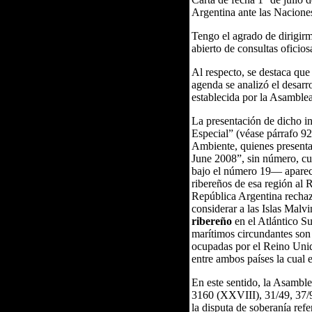
Argentina ante las Nacione
Tengo el agrado de dirigirm
abierto de consultas oficio
Al respecto, se destaca que
agenda se analizó el desarr
establecida por la Asamble
La presentación de dicho i
Especial” (véase párrafo 9
Ambiente, quienes present
June 2008”, sin número, cu
bajo el número 19— aparece
ribereños de esa región al 
República Argentina rechaza
considerar a las Islas Mal
ribereño
en el Atlántico Su
marítimos circundantes son p
ocupadas por el Reino Unid
entre ambos países la cual 
En este sentido, la Asambl
3160 (XXVIII), 31/49, 37/9,
la disputa de soberanía refe