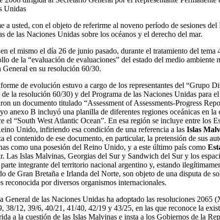
s Unidas
e a usted, con el objeto de referirme al noveno período de sesiones del
sas de las Naciones Unidas sobre los océanos y el derecho del mar.
 en el mismo el día 26 de junio pasado, durante el tratamiento del tema 4
ollo de la “evaluación de evaluaciones” del estado del medio ambiente 
a General en su resolución 60/30.
nforme de evolución estuvo a cargo de los representantes del “Grupo Di
2 de la resolución 60/30) y del Programa de las Naciones Unidas para e
aron un documento titulado “Assessment of Assessments-Progress Repo
yo anexo B incluyó una planilla de diferentes regiones oceánicas en la
 el “South West Atlantic Ocean”. En esa región se incluye entre los E
Reino Unido, infiriendo esa condición de una referencia a las
Islas Malv
 el contenido de ese documento, en particular, la pretensión de sus aut
vinas como una posesión del Reino Unido, y a este último país como
Est
r. Las Islas Malvinas, Georgias del Sur y Sandwich del Sur y los espac
arte integrante del territorio nacional argentino y, estando ilegítimame
o de Gran Bretaña e Irlanda del Norte, son objeto de una disputa de so
es reconocida por diversos organismos internacionales.
ea General de las Naciones Unidas ha adoptado las resoluciones 2065 
 38/12, 39/6, 40/21, 41/40, 42/19 y 43/25, en las que reconoce la exis
rida a la cuestión de las Islas Malvinas e insta a los Gobiernos de la Re