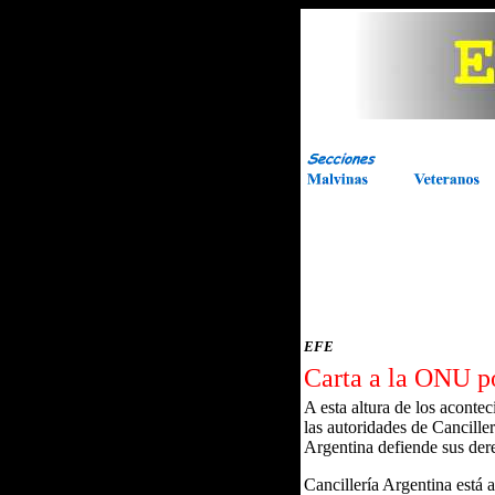
EFE
Carta a la ONU p
A esta altura de los aconte
las autoridades de Cancille
Argentina defiende sus der
Cancillería Argentina está 