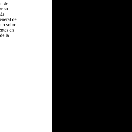
in de
or su
más
eneral de
nto sobre
entes en
de la
o