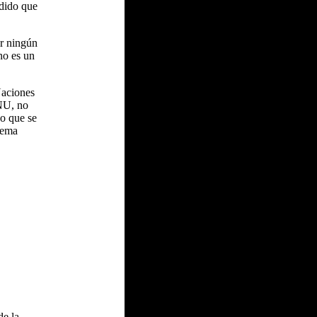
edido que
ar ningún
no es un
Naciones
ONU, no
do que se
 tema
de la