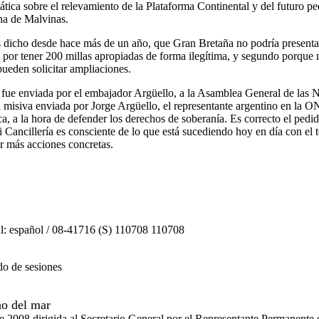
ática sobre el relevamiento de la Plataforma Continental y del futuro p
na de Malvinas.
 dicho desde hace más de un año, que Gran Bretaña no podría present
 por tener 200 millas apropiadas de forma ilegítima, y segundo porque 
pueden solicitar ampliaciones.
a fue enviada por el embajador Argüello, a la Asamblea General de las 
misiva enviada por Jorge Argüello, el representante argentino en la 
ca, a la hora de defender los derechos de soberanía. Es correcto el pedi
si Cancillería es consciente de lo que está sucediendo hoy en día con el
ar más acciones concretas.
nal: español / 08-41716 (S) 110708 110708
o de sesiones
ho del mar
de 2008 dirigida al Secretario General por el Representante Permanente 