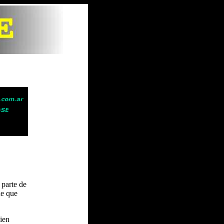
 parte de
de que
bien