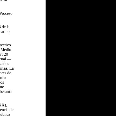
 Proceso
 de la
marino,
rectivo
l Medio
rt-20
 cual —
stados
inas.
La
ores de
ado
ios
nte
beranía
(XX),
tencia de
pública