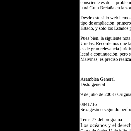
consciente es de la problem
hará Gran Bretaña en la zo
Desde este sitio web hemos
tipo de ampliación, primero
Estado, y solo los Estados 
Pues bien, la siguiente not
Unidas. Recordemos que la 
es de gran relevancia jurídi
leerá a continuación, pero 
Malvinas, es preciso realiz
Asamblea General
Distr. general
9 de julio de 2008 / Origi
0841716
Sexagésimo segundo períod
Tema 77 del programa
Los océanos y el derec
Carta de fecha 1° de julio 