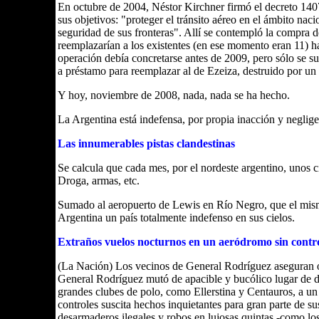
En octubre de 2004, Néstor Kirchner firmó el decreto 140
sus objetivos: "proteger el tránsito aéreo en el ámbito naci
seguridad de sus fronteras". Allí se contempló la compra de
reemplazarían a los existentes (en ese momento eran 11) has
operación debía concretarse antes de 2009, pero sólo se sum
a préstamo para reemplazar al de Ezeiza, destruido por un
Y hoy, noviembre de 2008, nada, nada se ha hecho.
La Argentina está indefensa, por propia inacción y neglige
Las innumerables pistas clandestinas
Se calcula que cada mes, por el nordeste argentino, unos c
Droga, armas, etc.
Sumado al aeropuerto de Lewis en Río Negro, que el mism
Argentina un país totalmente indefenso en sus cielos.
Extraños vuelos nocturnos en un aeródromo sin contr
(La Nación) Los vecinos de General Rodríguez aseguran oí
General Rodríguez mutó de apacible y bucólico lugar de d
grandes clubes de polo, como Ellerstina y Centauros, a un 
controles suscita hechos inquietantes para gran parte de su
desarmaderos ilegales y robos en lujosas quintas -como lo