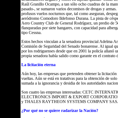
Raúl Granillo Ocampo, a tan sólo ocho cuadras de la mansi
pasado-, se sumaron varios decomisos de drogas y armas. P
profusos vuelos nocturnos que, tal como aseguran, despega
aeródromo Comodoro Ildefonso Durana. La pista de césped
Aero Country Club de General Rodríguez, un predio de 50
flanqueadas por siete hangares, con capacidad para alberg
tipo Cessna.
Estos hechos vinculan a la senadora provincial Adelma Argu
Comisión de Seguridad del Senado bonarense. Al igual qu
por los rodriguenses desde que en 2001 la policía allanó u
propia senadora había salido como garante en el contrato d
La licitación eterna
Aún hoy, las empresas que pretenden obtener la licitación p
vueltas. Aún se está en tratativas para la obtención de solo
sumada a la ignorancia y desidia de los autoridades nacio
Son cuatro las empresas interesadas: CETC INTE
ELECTRONICS IMPORT & EXPORT CORPORATIO
y THALES RAYTHEON SYSTEMS COMPANY SAS
¿Por qué no se quiere radarizar la Nación?