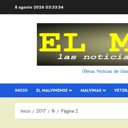
Saltar
8 agosto 2026
03:33:54
al
contenido
Últimas Noticias de Isl
INICIO
EL MALVINENSE
MALVINAS
VETE
Inicio
2017
th
Página 2