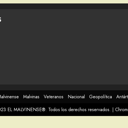
S
Malvinense
Malvinas
Veteranos
Nacional
Geopolítica
Antárt
023 EL MALVINENSE®. Todos los derechos reservados.
|
Chro