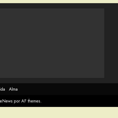
ida
Alma
meNews
por AF themes.