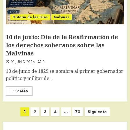
Historia de las Islas
Malvinas
10 de junio: Día de la Reafirmación de
los derechos soberanos sobre las
Malvinas
10 JUNIO 2026
0
10 de junio de 1829 se nombra al primer gobernador
político y militar de...
LEER MÁS
Paginación
1
2
3
4
…
70
Siguiente
de
entradas