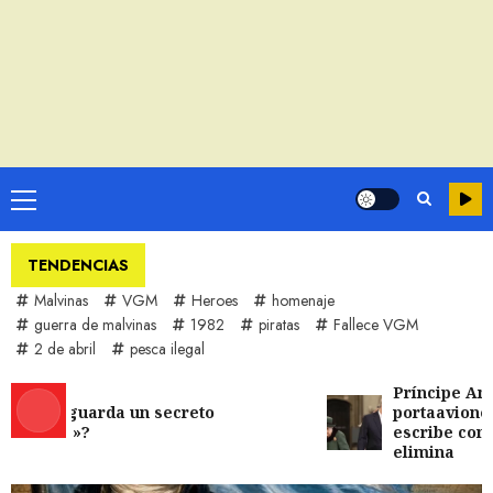
Menú
principal
TENDENCIAS
Malvinas
VGM
Heroes
homenaje
guerra de malvinas
1982
piratas
Fallece VGM
2 de abril
pesca ilegal
Príncipe Andrés, tr
s guarda un secreto
portaaviones Inven
ble»?
escribe comentario
elimina
Historia de las Islas
Malvinas