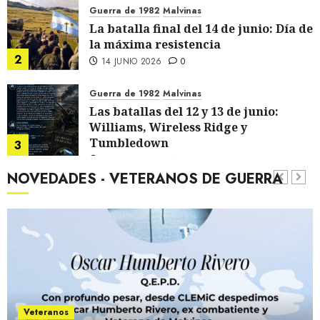
Guerra de 1982
Malvinas
La batalla final del 14 de junio: Día de
la máxima resistencia
2
14 JUNIO 2026
0
Guerra de 1982
Malvinas
Las batallas del 12 y 13 de junio:
Williams, Wireless Ridge y
Tumbledown
3
12 JUNIO 2026
0
NOVEDADES - VETERANOS DE GUERRA
Guerra de 1982
Malvinas
Las batallas del 11 de junio: Montes
Harriet, Longdon y Dos Hermanas
4
11 JUNIO 2026
0
Historia de las Islas
Malvinas
10 de junio: Día de la Reafirmación de
los derechos soberanos sobre las
Veteranos
Malvinas
5