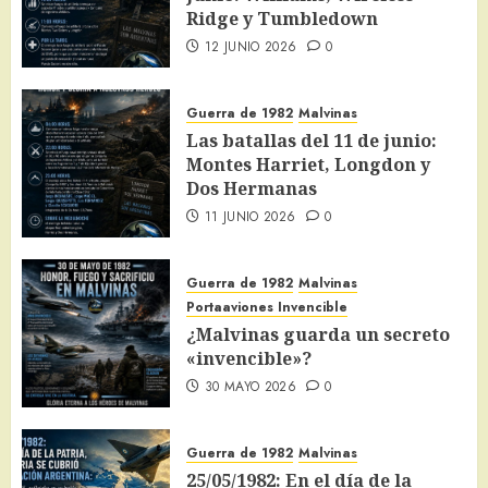
la máxima resistencia
Ridge y Tumbledown
2
14 JUNIO 2026
0
12 JUNIO 2026
0
Guerra de 1982
Malvinas
Las batallas del 12 y 13 de junio:
Guerra de 1982
Malvinas
Williams, Wireless Ridge y
Las batallas del 11 de junio:
Tumbledown
3
Montes Harriet, Longdon y
12 JUNIO 2026
0
Dos Hermanas
Guerra de 1982
Malvinas
11 JUNIO 2026
0
Las batallas del 11 de junio: Montes
Harriet, Longdon y Dos Hermanas
Guerra de 1982
Malvinas
4
11 JUNIO 2026
0
Portaaviones Invencible
¿Malvinas guarda un secreto
Historia de las Islas
Malvinas
«invencible»?
10 de junio: Día de la Reafirmación de
30 MAYO 2026
0
los derechos soberanos sobre las
Malvinas
5
10 JUNIO 2026
0
Guerra de 1982
Malvinas
Guerra de 1982
Malvinas
25/05/1982: En el día de la