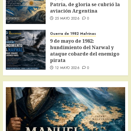
Portaaviones Invencible
Patria, de gloria se cubrió la
¿Malvinas guarda un secreto
aviación Argentina
«invencible»?
6
25 MAYO 2026
0
30 MAYO 2026
0
Malvinas
Guerra de 1982
Malvinas
Lo que dejó Malvinas: el final de los
9 de mayo de 1982:
portaaviones de la clase «invencible»
hundimiento del Narwal y
7
29 MAYO 2026
0
ataque cobarde del enemigo
pirata
12 MAYO 2026
0