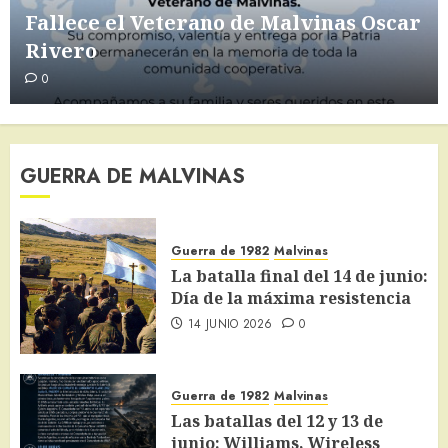
10 JUNIO 2026
0
Fallece el Veterano de Malvinas Oscar
Guerra de 1982
Malvinas
Rivero
Portaaviones Invencible
0
¿Malvinas guarda un secreto
«invencible»?
6
30 MAYO 2026
0
Malvinas
GUERRA DE MALVINAS
Lo que dejó Malvinas: el final de los
portaaviones de la clase «invencible»
7
29 MAYO 2026
0
Guerra de 1982
Malvinas
La batalla final del 14 de junio:
Día de la máxima resistencia
Malvinas
Manuel Belgrano y las Islas Malvinas
14 JUNIO 2026
0
20 JUNIO 2026
0
1
Guerra de 1982
Malvinas
Guerra de 1982
Malvinas
Las batallas del 12 y 13 de
La batalla final del 14 de junio: Día de
junio: Williams, Wireless