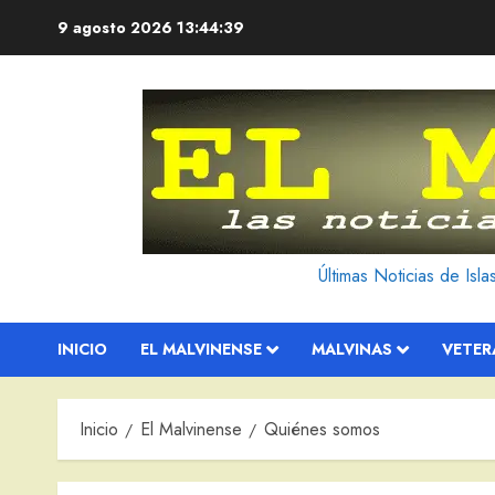
Saltar
9 agosto 2026
13:44:40
al
contenido
Últimas Noticias de Isl
INICIO
EL MALVINENSE
MALVINAS
VETE
Inicio
El Malvinense
Quiénes somos