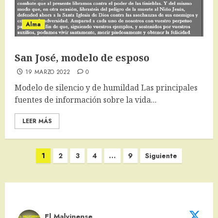
Alma
San José, modelo de esposo
19 MARZO 2022
0
Modelo de silencio y de humildad Las principales
fuentes de información sobre la vida...
LEER MÁS
Paginación
1
2
3
4
…
9
Siguiente
de
entradas
El Malvinense