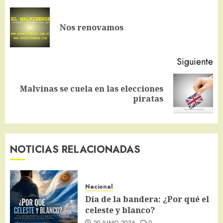
de
En
entradas
Nos renovamos
an
Siguiente
Malvinas se cuela en las elecciones
Siguiente
piratas
entrada:
NOTICIAS RELACIONADAS
Nacional
Día de la bandera: ¿Por qué el
celeste y blanco?
20 JUNIO 2026
0