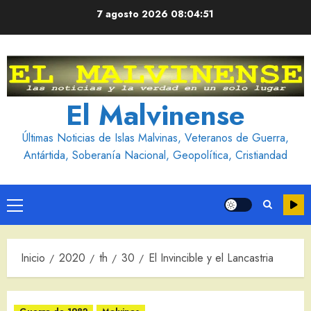
Saltar
7 agosto 2026
08:04:51
al
contenido
El Malvinense
Últimas Noticias de Islas Malvinas, Veteranos de Guerra,
Antártida, Soberanía Nacional, Geopolítica, Cristiandad
Menú
principal
Inicio
2020
th
30
El Invincible y el Lancastria