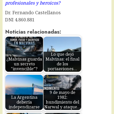
profesionales y heroicos?
Dr. Fernando Castellanos
DNI 4.860.881
Noticias relacionadas:
Lo que dejó
¿Malvinas guarda
Malvinas: el final
un secreto
de los
"invencible"?
portaaviones…
9 de mayo de
La Argentina
1982:
debería
hundimiento del
independizarse
Narwal y ataque…