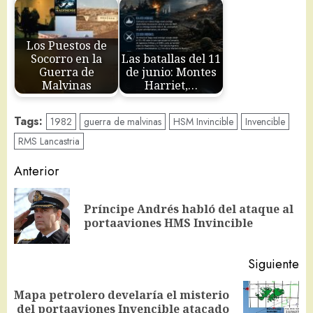
Los Puestos de
Socorro en la
Las batallas del 11
Guerra de
de junio: Montes
Malvinas
Harriet,…
Tags:
1982
guerra de malvinas
HSM Invincible
Invencible
RMS Lancastria
Navegación
Anterior
de
Príncipe Andrés habló del ataque al
En
entradas
portaaviones HMS Invincible
an
Siguiente
Mapa petrolero develaría el misterio
Siguiente
del portaaviones Invencible atacado