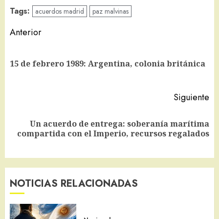
Tags:
acuerdos madrid
paz malvinas
Navegación
Anterior
de
En
entradas
15 de febrero 1989: Argentina, colonia británica
an
Siguiente
Un acuerdo de entrega: soberanía marítima
Siguiente
compartida con el Imperio, recursos regalados
entrada:
NOTICIAS RELACIONADAS