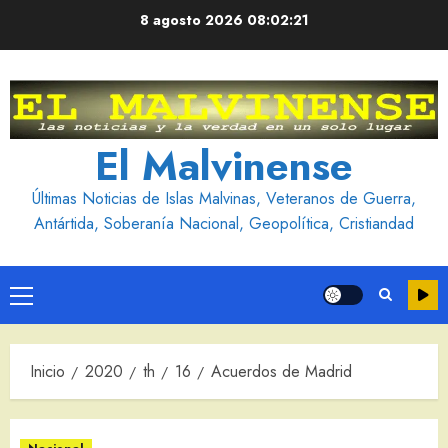
Saltar
8 agosto 2026
08:02:23
al
contenido
El Malvinense
Últimas Noticias de Islas Malvinas, Veteranos de Guerra,
Antártida, Soberanía Nacional, Geopolítica, Cristiandad
Menú
principal
Inicio
2020
th
16
Acuerdos de Madrid