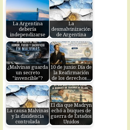
La Argentina
La
debería
desmalvinización
independizarse
de Argentina
¿Malvinas guarda
10 de junio: Día de
un secreto
la Reafirmación
"invencible"?
de los derechos…
El día que Madryn
La causa Malvinas
echó a buques de
y la disidencia
guerra de Estados
controlada
Unidos