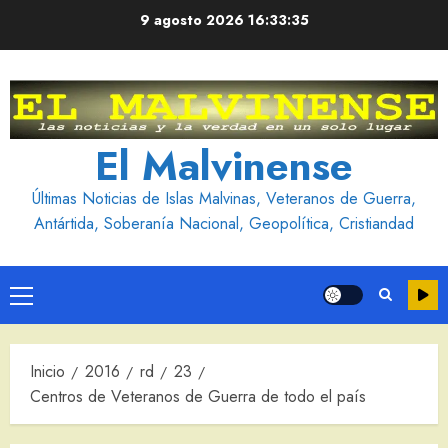
Saltar
9 agosto 2026
16:33:36
al
contenido
El Malvinense
Últimas Noticias de Islas Malvinas, Veteranos de Guerra,
Antártida, Soberanía Nacional, Geopolítica, Cristiandad
Menú
principal
Inicio
2016
rd
23
Centros de Veteranos de Guerra de todo el país