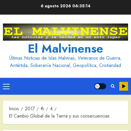
Saltar
6 agosto 2026
06:35:15
al
contenido
El Malvinense
Últimas Noticias de Islas Malvinas, Veteranos de Guerra,
Antártida, Soberanía Nacional, Geopolítica, Cristiandad
Menú
principal
Inicio
2017
th
4
El Cambio Global de la Tierra y sus consecuencias