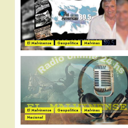
El Malvinense
Geopolítica
Malvinas
El Malvinense
Geopolítica
Malvinas
Nacional