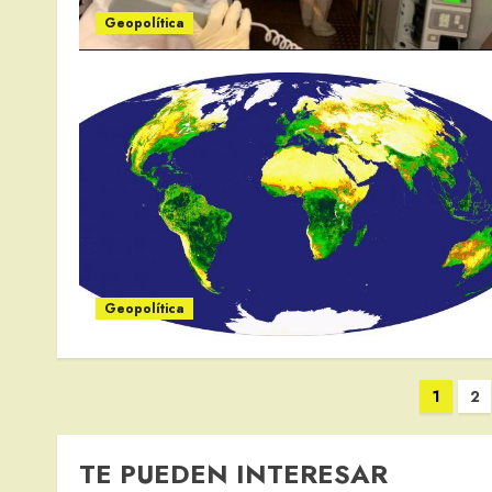
Geopolítica
Geopolítica
Paginación
1
2
de
entradas
TE PUEDEN INTERESAR