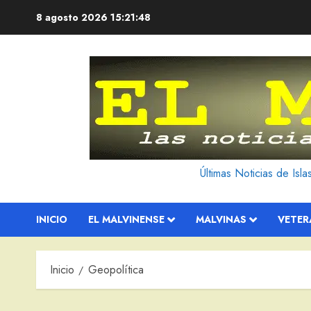
Saltar
8 agosto 2026
15:21:50
al
contenido
Últimas Noticias de Isl
INICIO
EL MALVINENSE
MALVINAS
VETE
Inicio
Geopolítica