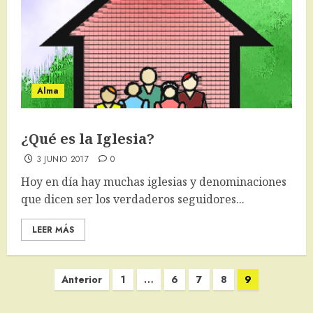
Alma
¿Qué es la Iglesia?
3 JUNIO 2017
0
Hoy en día hay muchas iglesias y denominaciones
que dicen ser los verdaderos seguidores...
LEER MÁS
Paginación
Anterior
1
…
6
7
8
9
de