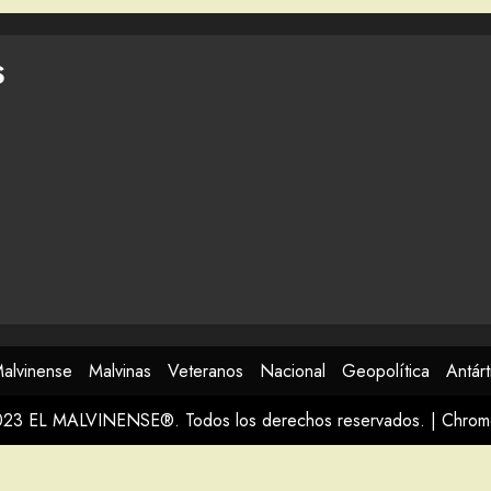
S
Malvinense
Malvinas
Veteranos
Nacional
Geopolítica
Antárt
023 EL MALVINENSE®. Todos los derechos reservados.
|
Chro