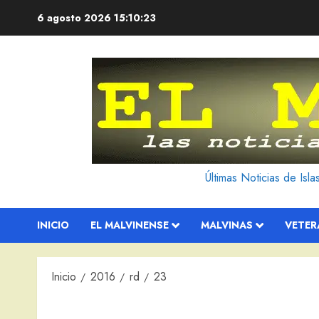
Saltar
6 agosto 2026
15:10:24
al
contenido
Últimas Noticias de Isl
INICIO
EL MALVINENSE
MALVINAS
VETE
Inicio
2016
rd
23