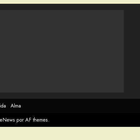
ida
Alma
meNews
por AF themes.