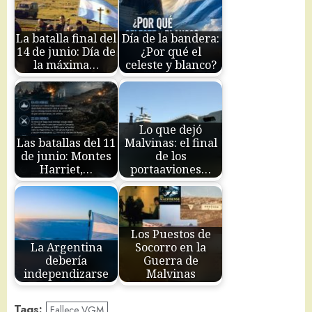
La batalla final del
Día de la bandera:
14 de junio: Día de
¿Por qué el
la máxima…
celeste y blanco?
Lo que dejó
Las batallas del 11
Malvinas: el final
de junio: Montes
de los
Harriet,…
portaaviones…
Los Puestos de
La Argentina
Socorro en la
debería
Guerra de
independizarse
Malvinas
Tags:
Fallece VGM