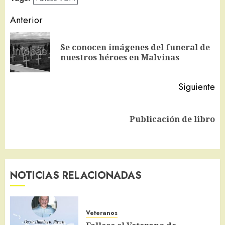
Navegación
Anterior
de
Se conocen imágenes del funeral de
En
entradas
nuestros héroes en Malvinas
an
Siguiente
Siguiente
Publicación de libro
entrada:
NOTICIAS RELACIONADAS
Veteranos