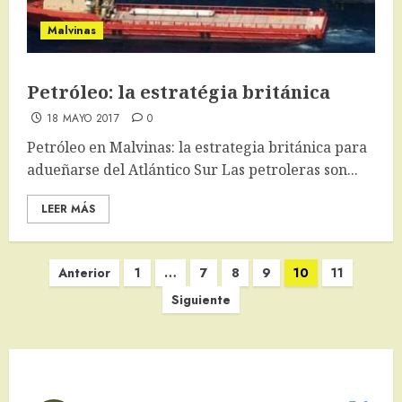
Malvinas
Petróleo: la estratégia británica
18 MAYO 2017
0
Petróleo en Malvinas: la estrategia británica para
adueñarse del Atlántico Sur Las petroleras son...
LEER MÁS
Paginación
Anterior
1
…
7
8
9
10
11
de
Siguiente
entradas