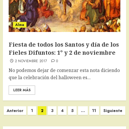
Alma
Fiesta de todos los Santos y día de los
Fieles Difuntos: 1° y 2 de noviembre
2 NOVIEMBRE 2017
0
No podemos dejar de comenzar esta nota diciendo
que la celebración del halloween es...
LEER MÁS
Paginación
Anterior
1
2
3
4
5
…
11
Siguiente
de
entradas