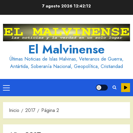
Saltar
7 agosto 2026
12:42:13
al
contenido
El Malvinense
Últimas Noticias de Islas Malvinas, Veteranos de Guerra,
Antártida, Soberanía Nacional, Geopolítica, Cristiandad
Menú
principal
Inicio
2017
Página 2