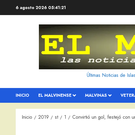
Saltar
6 agosto 2026
05:41:23
al
contenido
Últimas Noticias de Isl
INICIO
EL MALVINENSE
MALVINAS
VETE
Inicio
2019
st
1
Convirtió un gol, festejó con 