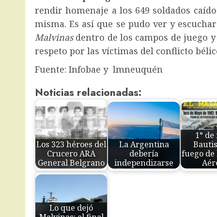
rendir homenaje a los 649 soldados caído
misma. Es así que se pudo ver y escuchar
Malvinas
dentro de los campos de juego y 
respeto por las víctimas del conflicto bélic
Fuente: Infobae y lmneuquén
Noticias relacionadas:
1° de
Los 323 héroes del
La Argentina
Bauti
Crucero ARA
debería
fuego de 
General Belgrano
independizarse
Aér
Lo que dejó
Malvinas: el final