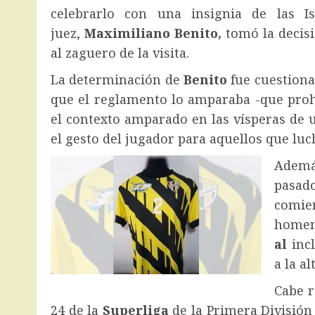
celebrarlo con una insignia de las 
juez,
Maximiliano Benito,
tomó la decisi
al zaguero de la visita.
La determinación de
Benito
fue cuestiona
que el reglamento lo amparaba -que pro
el contexto amparado en las vísperas de u
el gesto del jugador para aquellos que luc
Ademá
pasad
comie
homen
al
inc
a la a
Cabe r
24 de la
Superliga
de la Primera División