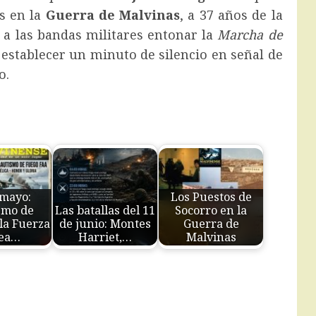
s en la
Guerra de Malvinas
, a 37 años de la
 a las bandas militares entonar la
Marcha de
establecer un minuto de silencio en señal de
o.
 mayo:
Los Puestos de
smo de
Las batallas del 11
Socorro en la
la Fuerza
de junio: Montes
Guerra de
ea…
Harriet,…
Malvinas