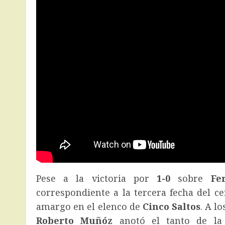
Pese a la victoria por
1-0
sobre
Fe
correspondiente a la tercera fecha del c
amargo en el elenco de
Cinco Saltos
. A l
Roberto Muñóz
anotó el tanto de la 