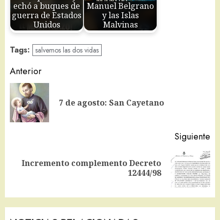
echó a buques de
Manuel Belgrano
guerra de Estados
y las Islas
Unidos
Malvinas
Tags:
salvemos las dos vidas
Navegación
Anterior
de
En
entradas
7 de agosto: San Cayetano
an
Siguiente
Incremento complemento Decreto
Siguiente
12444/98
entrada: