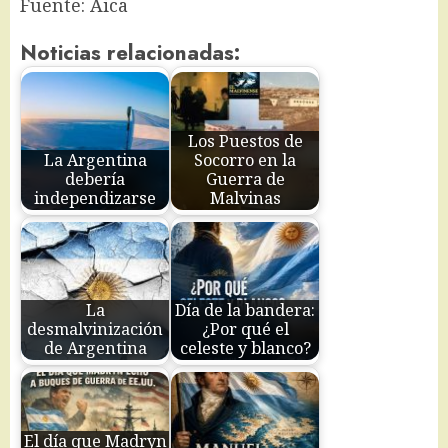
Fuente: Aica
Noticias relacionadas:
Los Puestos de
La Argentina
Socorro en la
debería
Guerra de
independizarse
Malvinas
La
Día de la bandera:
desmalvinización
¿Por qué el
de Argentina
celeste y blanco?
El día que Madryn