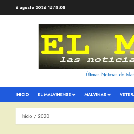
Saltar
6 agosto 2026
15:18:10
al
contenido
Últimas Noticias de Isl
INICIO
EL MALVINENSE
MALVINAS
VETE
Inicio
2020