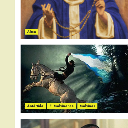
Alma
Antártida
El Malvinense
Malvinas