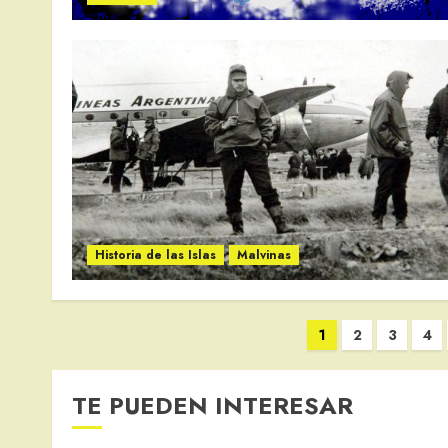
Historia de las Islas
Malvinas
Paginación
1
2
3
4
de
entradas
TE PUEDEN INTERESAR