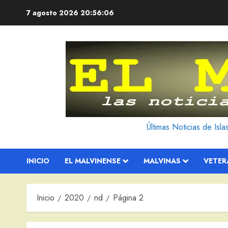
Saltar
7 agosto 2026
20:56:07
al
contenido
Últimas Noticias de Isl
INICIO
EL MALVINENSE
MALVINAS
VETE
Inicio
2020
nd
Página 2