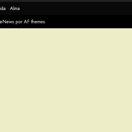
ida
Alma
meNews
por AF themes.