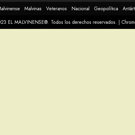
Malvinense
Malvinas
Veteranos
Nacional
Geopolítica
Antárt
023 EL MALVINENSE®. Todos los derechos reservados.
|
Chro