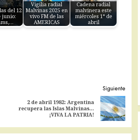
Vigilia radial
Cadena radial
las del 12
Malvinas 2025 en
malvinera este
 junio:
vivo FM de las
miércoles 1° de
ams,…
AMERICAS
abril
Siguiente
2 de abril 1982: Argentina
Entrada
Siguiente
recupera las Islas Malvinas…
anterior:
entrada:
¡VIVA LA PATRIA!