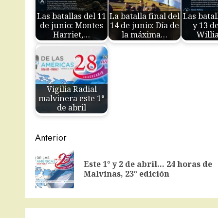
Las batallas del 11
La batalla final del
Las batal
de junio: Montes
14 de junio: Día de
y 13 de
Harriet,…
la máxima…
Willi
Vigilia Radial
malvinera este 1°
de abril
Navegación
Anterior
de
Este 1° y 2 de abril… 24 horas de
entradas
Malvinas, 23° edición