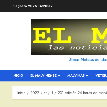
Saltar
8 agosto 2026
14:20:53
al
contenido
Últimas Noticias de Isl
INICIO
EL MALVINENSE
MALVINAS
VETE
Inicio
2022
st
1
23° edición 24 horas de Malv