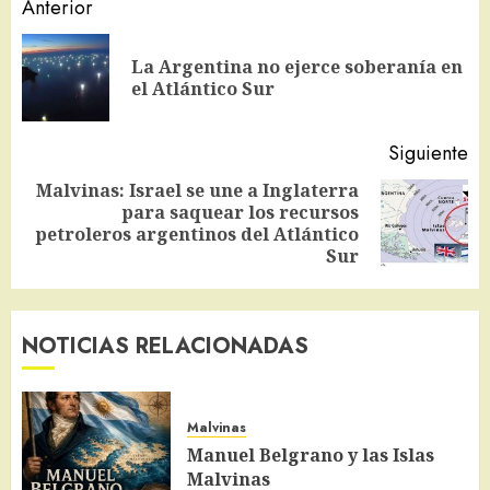
Navegación
Anterior
de
La Argentina no ejerce soberanía en
En
entradas
el Atlántico Sur
an
Siguiente
Malvinas: Israel se une a Inglaterra
para saquear los recursos
Siguiente
petroleros argentinos del Atlántico
entrada:
Sur
NOTICIAS RELACIONADAS
Malvinas
Manuel Belgrano y las Islas
Malvinas