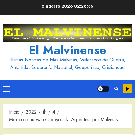
Saltar
6 agosto 2026
02:26:40
al
contenido
El Malvinense
Últimas Noticias de Islas Malvinas, Veteranos de Guerra,
Antártida, Soberanía Nacional, Geopolítica, Cristiandad
Menú
principal
Inicio
2022
th
4
México renueva el apoyo a la Argentina por Malvinas