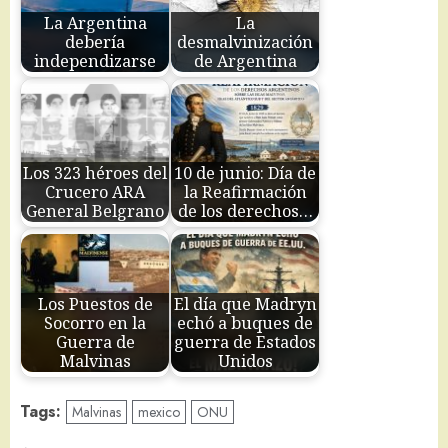
La Argentina
La
debería
desmalvinización
independizarse
de Argentina
Los 323 héroes del
10 de junio: Día de
Crucero ARA
la Reafirmación
General Belgrano
de los derechos…
Los Puestos de
El día que Madryn
Socorro en la
echó a buques de
Guerra de
guerra de Estados
Malvinas
Unidos
Tags:
Malvinas
mexico
ONU