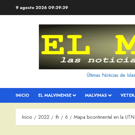
Saltar
9 agosto 2026
09:39:40
al
contenido
Últimas Noticias de Isl
INICIO
EL MALVINENSE
MALVINAS
VETE
Inicio
2022
th
6
Mapa bicontinental en la UTN