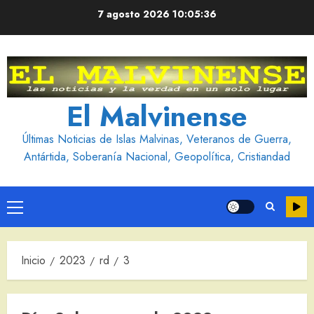
Saltar
7 agosto 2026
10:05:36
al
contenido
El Malvinense
Últimas Noticias de Islas Malvinas, Veteranos de Guerra,
Antártida, Soberanía Nacional, Geopolítica, Cristiandad
Menú
principal
Inicio
2023
rd
3