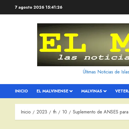
Saltar
7 agosto 2026
15:41:27
al
contenido
Últimas Noticias de Isl
INICIO
EL MALVINENSE
MALVINAS
VETE
Inicio
2023
th
10
Suplemento de ANSES para 