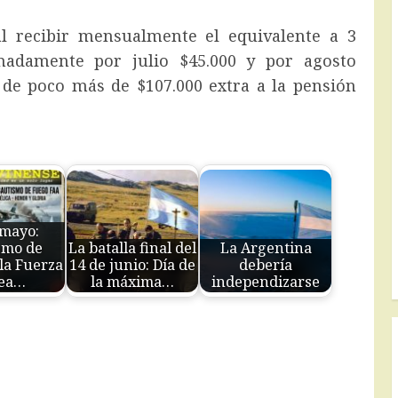
l recibir mensualmente el equivalente a 3
madamente por julio $45.000 y por agosto
 de poco más de $107.000 extra a la pensión
 mayo:
smo de
La batalla final del
La Argentina
la Fuerza
14 de junio: Día de
debería
ea…
la máxima…
independizarse