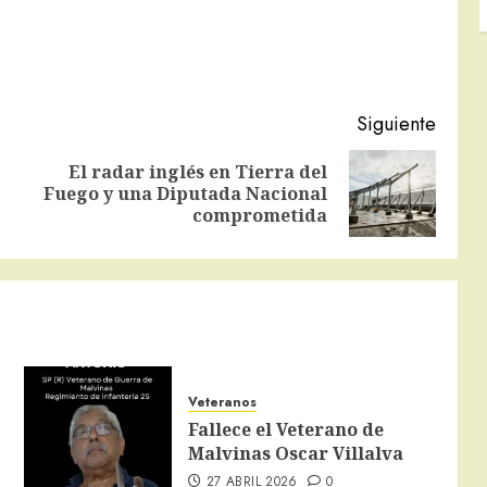
Siguiente
El radar inglés en Tierra del
Entrada
Siguiente
Fuego y una Diputada Nacional
anterior:
entrada:
comprometida
Veteranos
Fallece el Veterano de
Malvinas Oscar Villalva
27 ABRIL 2026
0