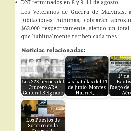
DNI terminados en 8 y 9: 11 de agosto
Los Veteranos de Guerra de Malvinas, a
jubilaciones mínimas, cobrarán aproxi
$63.000 respectivamente, siendo un total
que habitualmente reciben cada mes.
Noticias relacionadas:
1° de
Los 323 héroes del
Las batallas del 11
Bauti
Crucero ARA
de junio: Montes
fuego de 
General Belgrano
Harriet,…
Aér
Los Puestos de
Socorro en la