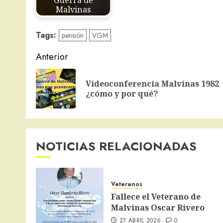
Guerra de
Malvinas
Tags:
pensión
VGM
Navegación
Anterior
de
Videoconferencia Malvinas 1982
entradas
¿cómo y por qué?
NOTICIAS RELACIONADAS
Veteranos
Fallece el Veterano de
Malvinas Oscar Rivero
27 ABRIL 2026
0