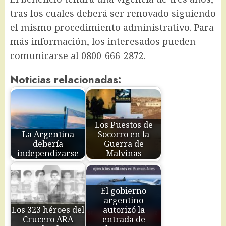
tras los cuales deberá ser renovado siguiendo
el mismo procedimiento administrativo. Para
más información, los interesados pueden
comunicarse al 0800-666-2872.
Noticias relacionadas:
Los Puestos de
La Argentina
Socorro en la
debería
Guerra de
independizarse
Malvinas
El gobierno
argentino
Los 323 héroes del
autorizó la
Crucero ARA
entrada de