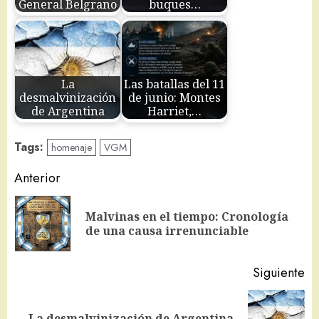
General Belgrano
buques…
La
Las batallas del 11
desmalvinización
de junio: Montes
de Argentina
Harriet,…
Tags:
homenaje
VGM
Navegación
Anterior
de
Malvinas en el tiempo: Cronología
En
entradas
de una causa irrenunciable
an
Siguiente
Siguiente
La desmalvinización de Argentina