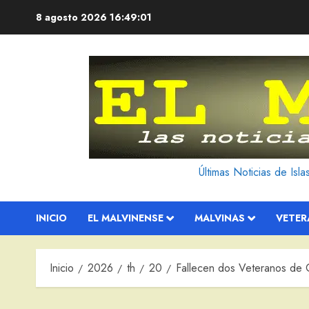
Saltar
8 agosto 2026
16:49:02
al
contenido
Últimas Noticias de Isl
INICIO
EL MALVINENSE
MALVINAS
VETE
Inicio
2026
th
20
Fallecen dos Veteranos de 