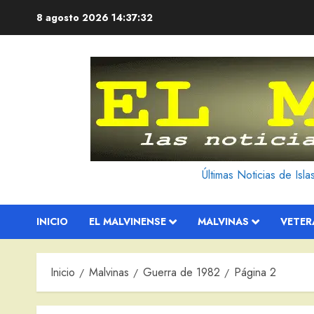
Saltar
8 agosto 2026
14:37:33
al
contenido
Últimas Noticias de Isl
INICIO
EL MALVINENSE
MALVINAS
VETE
Inicio
Malvinas
Guerra de 1982
Página 2