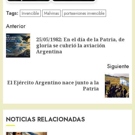
Tags:
Invencible
Malvinas
portaaviones invencible
Navegación
Anterior
de
25/05/1982: En el día de la Patria, de
En
entradas
gloria se cubrió la aviación
an
Argentina
Siguiente
El Ejército Argentino nace junto a la
Siguiente
Patria
entrada:
NOTICIAS RELACIONADAS