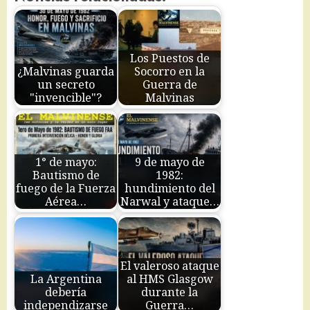
Los Puestos de
¿Malvinas guarda
Socorro en la
un secreto
Guerra de
"invencible"?
Malvinas
1° de mayo:
9 de mayo de
Bautismo de
1982:
fuego de la Fuerza
hundimiento del
Aérea…
Narwal y ataque…
El valeroso ataque
La Argentina
al HMS Glasgow
debería
durante la
independizarse
Guerra…