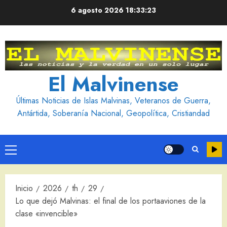
Saltar
6 agosto 2026
18:33:24
al
contenido
El Malvinense
Últimas Noticias de Islas Malvinas, Veteranos de Guerra,
Antártida, Soberanía Nacional, Geopolítica, Cristiandad
Menú
principal
Inicio
2026
th
29
Lo que dejó Malvinas: el final de los portaaviones de la
clase «invencible»