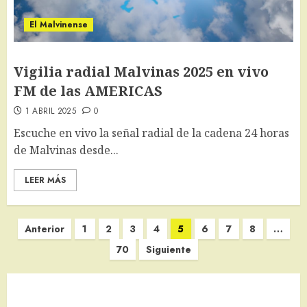
El Malvinense
Vigilia radial Malvinas 2025 en vivo
FM de las AMERICAS
1 ABRIL 2025
0
Escuche en vivo la señal radial de la cadena 24 horas
de Malvinas desde...
LEER MÁS
Paginación
Anterior
1
2
3
4
5
6
7
8
…
de
70
Siguiente
entradas