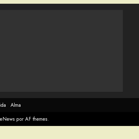
ida
Alma
meNews
por AF themes.