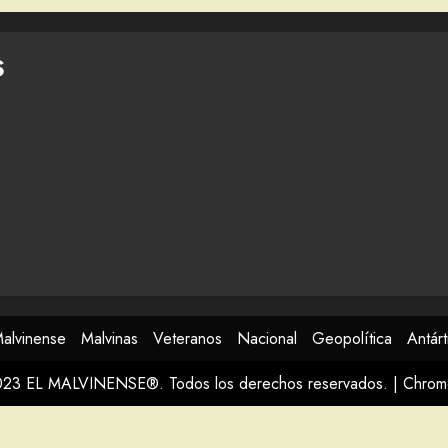
S
Malvinense
Malvinas
Veteranos
Nacional
Geopolítica
Antárt
023 EL MALVINENSE®. Todos los derechos reservados.
|
Chro