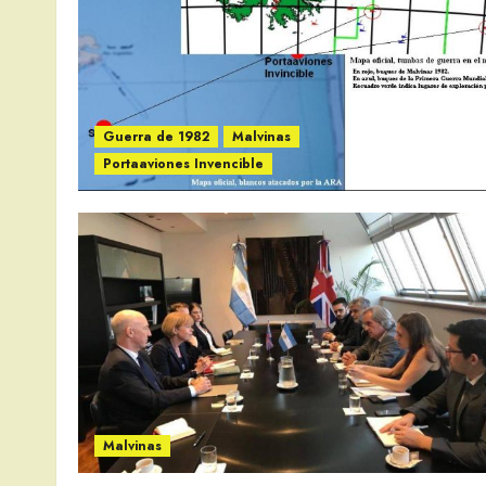
Guerra de 1982
Malvinas
Portaaviones Invencible
Malvinas