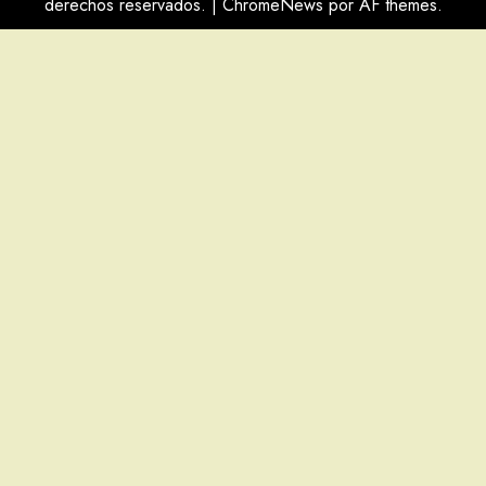
derechos reservados.
|
ChromeNews
por AF themes.