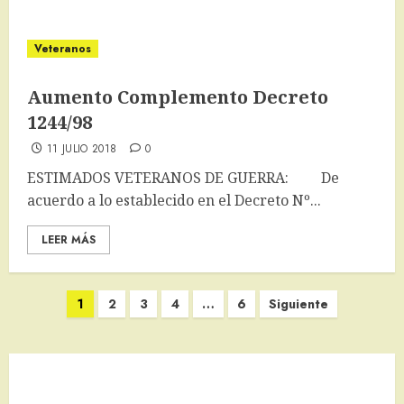
Veteranos
Aumento Complemento Decreto
1244/98
11 JULIO 2018
0
ESTIMADOS VETERANOS DE GUERRA: De
acuerdo a lo establecido en el Decreto Nº...
LEER MÁS
Paginación
1
2
3
4
…
6
Siguiente
de
entradas