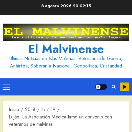
Saltar
8 agosto 2026
20:02:16
al
contenido
El Malvinense
Últimas Noticias de Islas Malvinas, Veteranos de Guerra,
Antártida, Soberanía Nacional, Geopolítica, Cristiandad
Menú
principal
Inicio
2018
th
19
Luján: La Asociación Médica firmó un convenio con
veteranos de malvinas