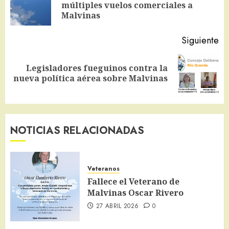
En
entradas
múltiples vuelos comerciales a
an
Malvinas
Siguiente
Legisladores fueguinos contra la
Siguiente
nueva política aérea sobre Malvinas
entrada:
NOTICIAS RELACIONADAS
Veteranos
Fallece el Veterano de
Malvinas Oscar Rivero
27 ABRIL 2026
0