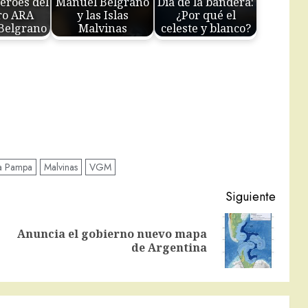
éroes del
Manuel Belgrano
Día de la bandera:
ro ARA
y las Islas
¿Por qué el
Belgrano
Malvinas
celeste y blanco?
a Pampa
Malvinas
VGM
Siguiente
Anuncia el gobierno nuevo mapa
Entrada
Siguiente
de Argentina
anterior:
entrada: