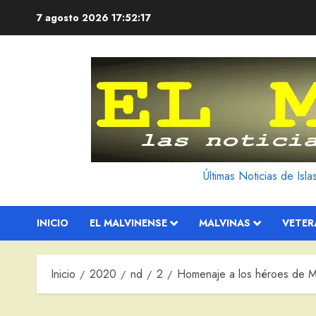
Saltar
7 agosto 2026
17:52:19
al
contenido
Últimas Noticias de Isl
INICIO
EL MALVINENSE
MALVINAS
VETE
Inicio
2020
nd
2
Homenaje a los héroes de M