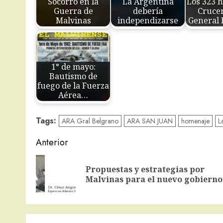
Socorro en la
La Argentina
Los 323 h
Guerra de
debería
Cruce
Malvinas
independizarse
General 
1° de mayo:
Bautismo de
fuego de la Fuerza
Aérea…
Tags:
ARA Gral Belgrano
ARA SAN JUAN
homenaje
L
Navegación
Anterior
de
Propuestas y estrategias por
entradas
Malvinas para el nuevo gobierno