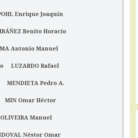
HL Enrique Joaquín
ÁÑEZ Benito Horacio
 Antonio Manuel
ro LUZARDO Rafael
ta MENDIETA Pedro A.
MIN Omar Héctor
IVEIRA Manuel
OVAL Néstor Omar