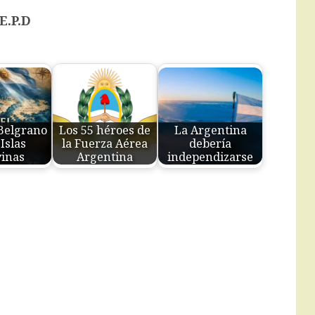
E.P.D
Belgrano
Los 55 héroes de
La Argentina
 Islas
la Fuerza Aérea
debería
inas
Argentina
independizarse