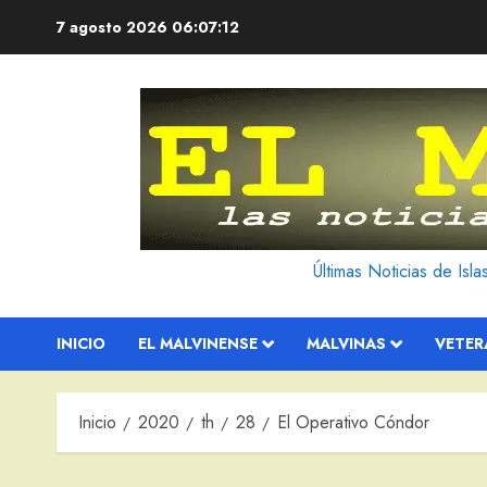
Saltar
7 agosto 2026
06:07:13
al
contenido
Últimas Noticias de Isl
INICIO
EL MALVINENSE
MALVINAS
VETE
Inicio
2020
th
28
El Operativo Cóndor