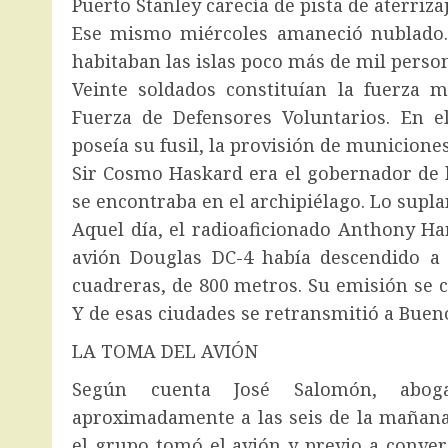
Puerto Stanley carecía de pista de aterrizaj
Ese mismo miércoles amaneció nublado. E
habitaban las islas poco más de mil perso
Veinte soldados constituían la fuerza 
Fuerza de Defensores Voluntarios. En el
poseía su fusil, la provisión de municiones
Sir Cosmo Haskard era el gobernador de l
se encontraba en el archipiélago. Lo supl
Aquel día, el radioaficionado Anthony Har
avión Douglas DC-4 había descendido a 
cuadreras, de 800 metros. Su emisión se c
Y de esas ciudades se retransmitió a Buen
LA TOMA DEL AVIÓN
Según cuenta José Salomón, abog
aproximadamente a las seis de la mañana,
el grupo tomó el avión y previo a conver