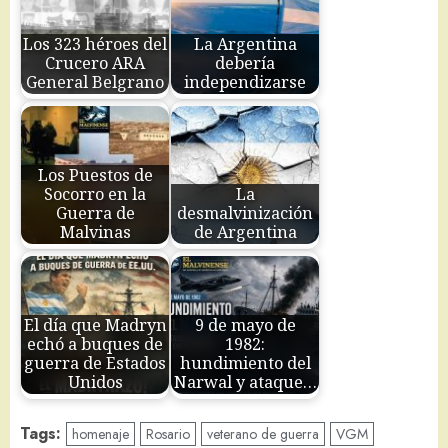
Los 323 héroes del
La Argentina
Crucero ARA
debería
General Belgrano
independizarse
Los Puestos de
Socorro en la
La
Guerra de
desmalvinización
Malvinas
de Argentina
El día que Madryn
9 de mayo de
echó a buques de
1982:
guerra de Estados
hundimiento del
Unidos
Narwal y ataque…
Tags:
homenaje
Rosario
veterano de guerra
VGM