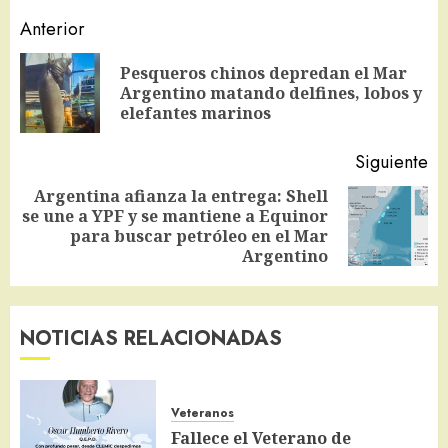
Navegación
Anterior
de
Pesqueros chinos depredan el Mar
En
entradas
Argentino matando delfines, lobos y
an
elefantes marinos
Siguiente
Argentina afianza la entrega: Shell
se une a YPF y se mantiene a Equinor
Siguiente
para buscar petróleo en el Mar
entrada:
Argentino
NOTICIAS RELACIONADAS
Veteranos
Fallece el Veterano de