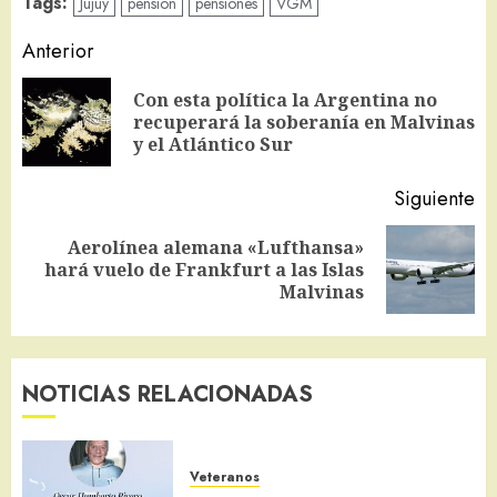
Tags:
Jujuy
pension
pensiones
VGM
Navegación
Anterior
de
Con esta política la Argentina no
En
entradas
recuperará la soberanía en Malvinas
an
y el Atlántico Sur
Siguiente
Aerolínea alemana «Lufthansa»
Siguiente
hará vuelo de Frankfurt a las Islas
entrada:
Malvinas
NOTICIAS RELACIONADAS
Veteranos