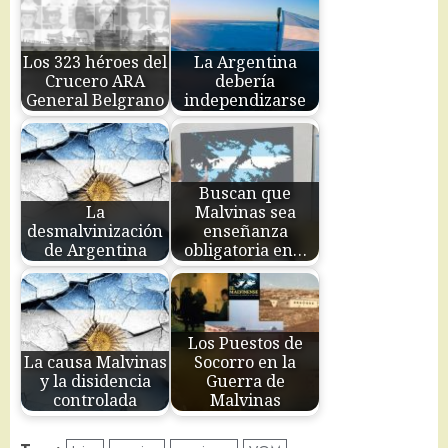
Los 323 héroes del
La Argentina
Crucero ARA
debería
General Belgrano
independizarse
Buscan que
La
Malvinas sea
desmalvinización
enseñanza
de Argentina
obligatoria en…
Los Puestos de
La causa Malvinas
Socorro en la
y la disidencia
Guerra de
controlada
Malvinas