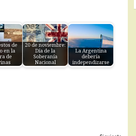
stos de
20 de noviembre:
o en la
Día de la
La Argentina
ra de
Soberanía
debería
inas
Nacional
independizarse