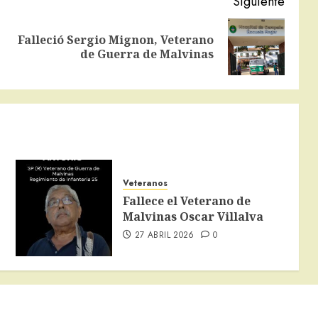
Siguiente
Falleció Sergio Mignon, Veterano
Entrada
Siguiente
de Guerra de Malvinas
anterior:
entrada:
Veteranos
Fallece el Veterano de
Malvinas Oscar Villalva
27 ABRIL 2026
0