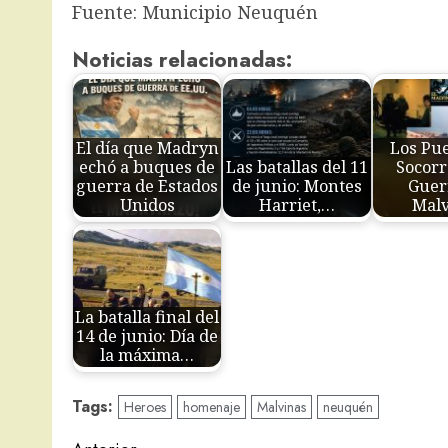
Fuente: Municipio Neuquén
Noticias relacionadas:
El día que Madryn
Los Pue
echó a buques de
Las batallas del 11
Socorr
guerra de Estados
de junio: Montes
Guer
Unidos
Harriet,…
Malv
La batalla final del
14 de junio: Día de
la máxima…
Tags:
Heroes
homenaje
Malvinas
neuquén