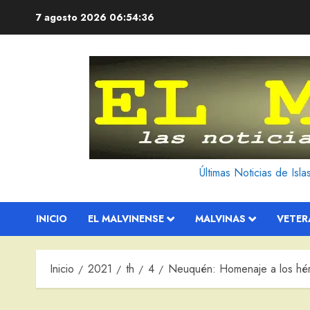
Saltar
7 agosto 2026
06:54:37
al
contenido
Últimas Noticias de Isl
INICIO
EL MALVINENSE
MALVINAS
VETE
Inicio
2021
th
4
Neuquén: Homenaje a los hér