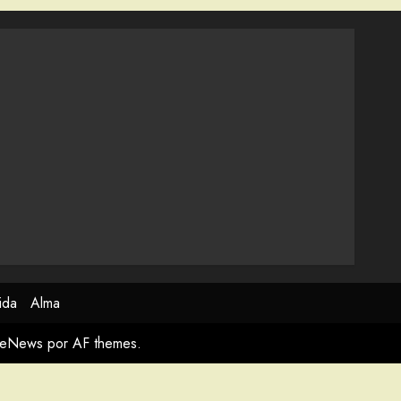
ida
Alma
meNews
por AF themes.