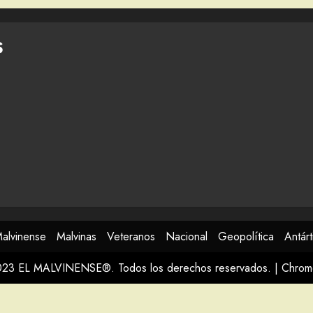
S
Malvinense
Malvinas
Veteranos
Nacional
Geopolítica
Antárt
023 EL MALVINENSE®. Todos los derechos reservados.
|
Chro