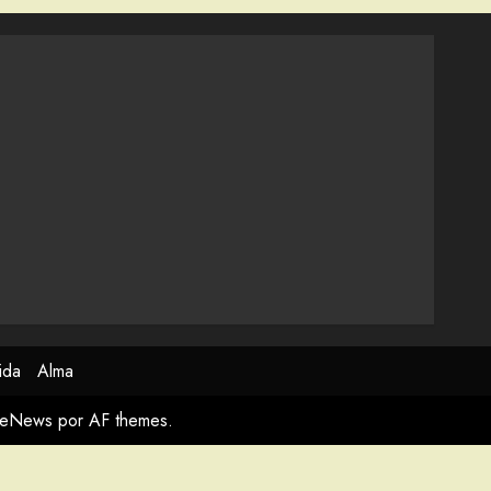
ida
Alma
meNews
por AF themes.